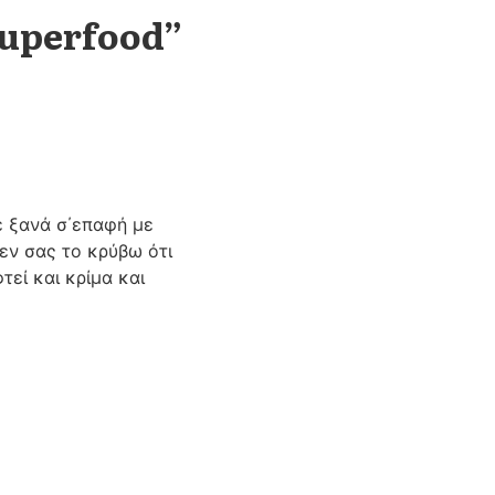
superfood”
ε ξανά σ΄επαφή με
δεν σας το κρύβω ότι
τεί και κρίμα και