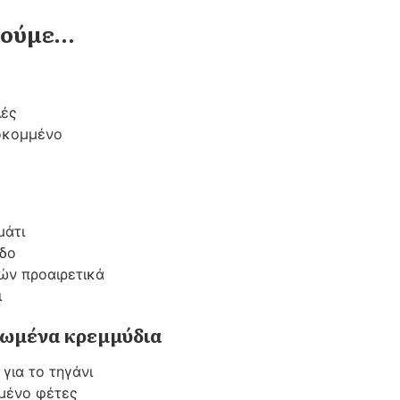
στούμε…
λές
λοκομμένο
μάτι
αδο
ών προαιρετικά
ι
λωμένα κρεμμύδια
για το τηγάνι
μμένο φέτες