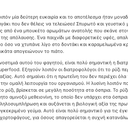
ιπόν μία δεύτερη ευκαιρία και το αποτέλεσμα ήταν μονα
γάκι που δεν θέλεις να τελειώσει! Σπυρωτό και γευστικό
ες από ένα μπουκέτο αρωμάτων ανατολής που σκάνε στον
της απόλαυσης. Ένα παιχνίδι με διαφορετικές υφές, απαλ
ο όσο να χτυπάνε λίγο στο δοντάκι και καραμελωμένα κρ
ικάτα απογειώνουν το πιάτο.
οστιμιά αυτού του φαγητού, είναι πολύ σημαντική η διατρ
uperfood. Εξηγούν λοιπόν οι διατροφολόγοι ότι το ρύζι πε
αξίας. Αυτό σημαίνει ότι η πρωτεΐνη του δεν περιέχει όλα
 την ομαλή λειτουργία του οργανισμού. Η λυσίνη λοιπόν πο
το ρύζι, βρίσκεται σε μεγάλη ποσότητα στα όσπρια. Το ρύζι
ητο αμινοξύ μεθειονίνη, το οποίο δεν υπάρχει στα όσπρια
λληλοσυμπλήρωση και αυξάνεται η βιολογική αξία της πρω
γκεκριμένο γεύμα. Αυτό είναι πολύ σημαντικό για τις έγκ
ς χορτοφάγους, για όσους απαγορεύεται η συχνή κατανάλ