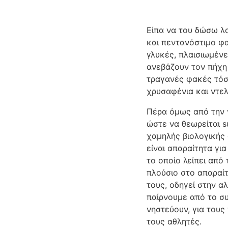
Είπα να του δώσω λο
και πεντανόστιμο φα
γλυκές, πλαισιωμέν
ανεβάζουν τον πήχη 
τραγανές φακές τόσ
χρυσαφένια και ντελ
Πέρα όμως από την ν
ώστε να θεωρείται s
χαμηλής βιολογικής 
είναι απαραίτητα για
το οποίο λείπει από 
πλούσιο στο απαραίτ
τους, οδηγεί στην α
παίρνουμε από το συ
νηστεύουν, για του
τους αθλητές.