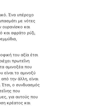
δικό. Ένα υπέροχο
 μπασμάτι με νότες
 ουρανίσκο και
ό και αφράτο ρύζι,
εμμύδια,
οφική του αξία έτσι
ριέχει πρωτεΐνη
 τα αμινοξέα που
υ είναι το αμινοξύ
 από την άλλη, είναι
. Έτσι, ο συνδυασμός
τεΐνης που
υες, για αυτούς που
ωση κρέατος και