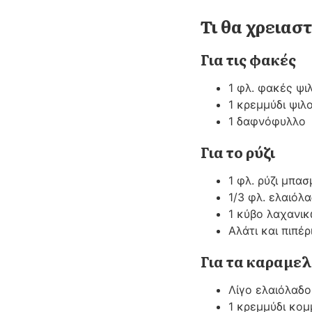
Τι θα χρεια
Για τις φακές
1 φλ. φακές ψι
1 κρεμμύδι ψι
1 δαφνόφυλλο
Για το ρύζι
1 φλ. ρύζι μπασ
1/3 φλ. ελαιόλ
1 κύβο λαχανικ
Αλάτι και πιπέρ
Για τα καραμε
Λίγο ελαιόλαδο 
1 κρεμμύδι κο