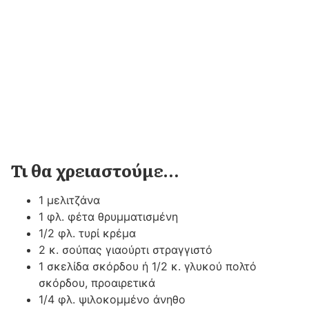
Τι θα χρειαστούμε…
1 μελιτζάνα
1 φλ. φέτα θρυμματισμένη
1/2 φλ. τυρί κρέμα
2 κ. σούπας γιαούρτι στραγγιστό
1 σκελίδα σκόρδου ή 1/2 κ. γλυκού πολτό
σκόρδου, προαιρετικά
1/4 φλ. ψιλοκομμένο άνηθο