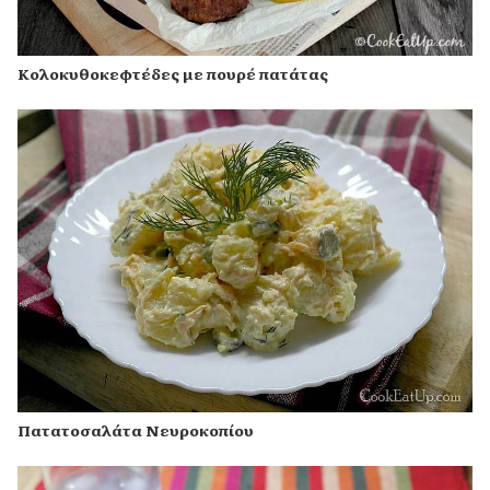
Κολοκυθοκεφτέδες με πουρέ πατάτας
Πατατοσαλάτα Νευροκοπίου