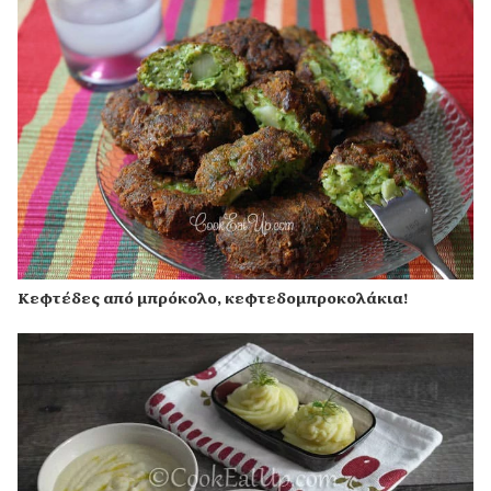
Κεφτέδες από μπρόκολο, κεφτεδομπροκολάκια!