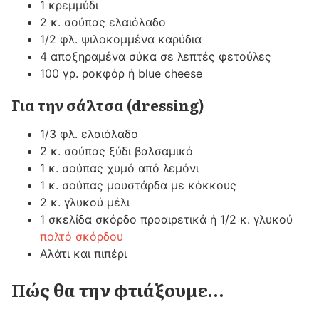
1 κρεμμύδι
2 κ. σούπας ελαιόλαδο
1/2 φλ. ψιλοκομμένα καρύδια
4 αποξηραμένα σύκα σε λεπτές φετούλες
100 γρ. ροκφόρ ή blue cheese
Για την σάλτσα (dressing)
1/3 φλ. ελαιόλαδο
2 κ. σούπας ξύδι βαλσαμικό
1 κ. σούπας χυμό από λεμόνι
1 κ. σούπας μουστάρδα με κόκκους
2 κ. γλυκού μέλι
1 σκελίδα σκόρδο προαιρετικά ή 1/2 κ. γλυκού
πολτό σκόρδου
Αλάτι και πιπέρι
Πώς θα την φτιάξουμε…