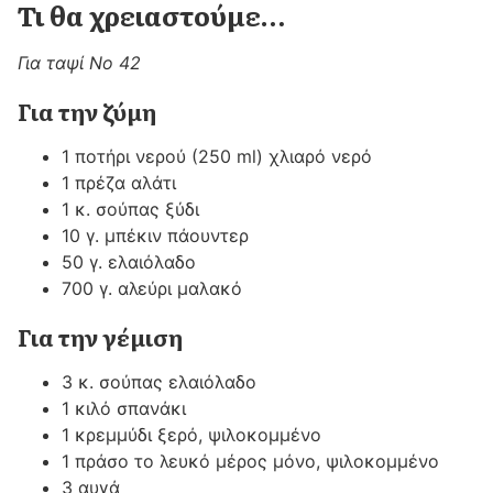
Τι θα χρειαστούμε…
Για ταψί Νο 42
Για την ζύμη
1 ποτήρι νερού (250 ml) χλιαρό νερό
1 πρέζα αλάτι
1 κ. σούπας ξύδι
10 γ. μπέκιν πάουντερ
50 γ. ελαιόλαδο
700 γ. αλεύρι μαλακό
Για την γέμιση
3 κ. σούπας ελαιόλαδο
1 κιλό σπανάκι
1 κρεμμύδι ξερό, ψιλοκομμένο
1 πράσο το λευκό μέρος μόνο, ψιλοκομμένο
3 αυγά